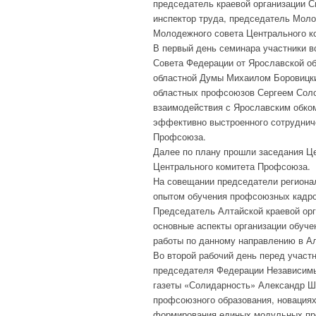
председатель краевой организации 
инспектор труда, председатель Моло
Молодежного совета Центрального к
В первый день семинара участники в
Совета Федерации от Ярославской о
областной Думы Михаилом Боровицк
областных профсоюзов Сергеем Соло
взаимодействия с Ярославским обко
эффективно выстроенного сотрудниче
Профсоюза.
Далее по плану прошли заседания Ц
Центрального комитета Профсоюза.
На совещании председатели региона
опытом обучения профсоюзных кадро
Председатель Алтайской краевой ор
основные аспекты организации обуч
работы по данному направлению в Ал
Во второй рабочий день перед учас
председателя Федерации Независим
газеты «Солидарность» Александр Ш
профсоюзного образования, новация
формирования единых модульных про