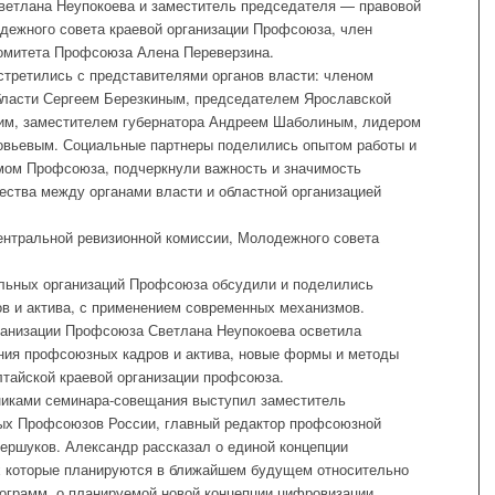
Светлана Неупокоева и заместитель председателя — правовой
дежного совета краевой организации Профсоюза, член
омитета Профсоюза Алена Переверзина.
стретились с представителями органов власти: членом
бласти Сергеем Березкиным, председателем Ярославской
им, заместителем губернатора Андреем Шаболиным, лидером
вьевым. Социальные партнеры поделились опытом работы и
мом Профсоюза, подчеркнули важность и значимость
ства между органами власти и областной организацией
ентральной ревизионной комиссии, Молодежного совета
льных организаций Профсоюза обсудили и поделились
в и актива, с применением современных механизмов.
ганизации Профсоюза Светлана Неупокоева осветила
ения профсоюзных кадров и актива, новые формы и методы
тайской краевой организации профсоюза.
тниками семинара-совещания выступил заместитель
ых Профсоюзов России, главный редактор профсоюзной
ершуков. Александр рассказал о единой концепции
х которые планируются в ближайшем будущем относительно
грамм, о планируемой новой концепции цифровизации