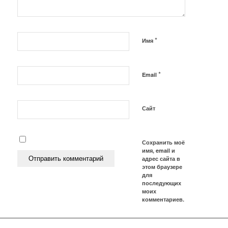
*
Имя
*
Email
Сайт
Сохранить моё
имя, email и
адрес сайта в
этом браузере
для
последующих
моих
комментариев.