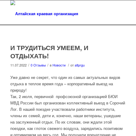
И ТРУДИТЬСЯ УМЕЕМ, И
ОТДЫХАТЬ!
/
/
/
11.07.2022
0 Отзывы
в
Новости
от
altprgu
Уже давно не секрет, что один из самых актуальных видов
отдыха в теплое время года – корпоративный выезд на
природу!
Так, 2 июля, первичной профсоюзной организацией БЮИ
МВД России был организован коллективный выезд в Сорочий
Лог. В нашей поездке участвовали работники института,
члены их семей, дети и, конечно, наши ветераны, ушедшие
на заслуженный отдых. По их словам, они ждали этой
поездки, как глоток свежего воздуха, зарядились позитивом
и оптимизмом на весь год. Мы получили впечатление не