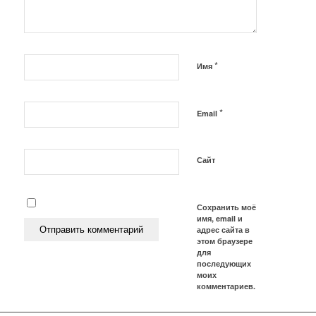
*
Имя
*
Email
Сайт
Сохранить моё
имя, email и
адрес сайта в
этом браузере
для
последующих
моих
комментариев.