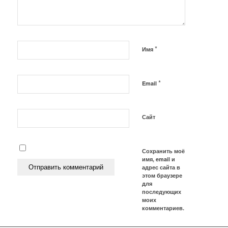
*
Имя
*
Email
Сайт
Сохранить моё
имя, email и
адрес сайта в
этом браузере
для
последующих
моих
комментариев.