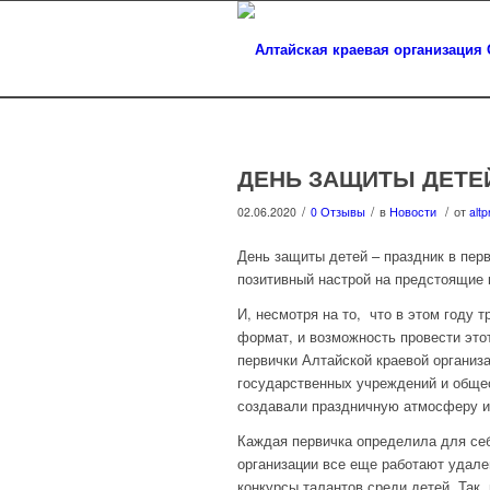
ДЕНЬ ЗАЩИТЫ ДЕТЕЙ
/
/
/
02.06.2020
0 Отзывы
в
Новости
от
altp
День защиты детей – праздник в перв
позитивный настрой на предстоящие 
И, несмотря на то, что в этом году
формат, и возможность провести это
первички Алтайской краевой органи
государственных учреждений и обще
создавали праздничную атмосферу и
Каждая первичка определила для се
организации все еще работают удале
конкурсы талантов среди детей. Так