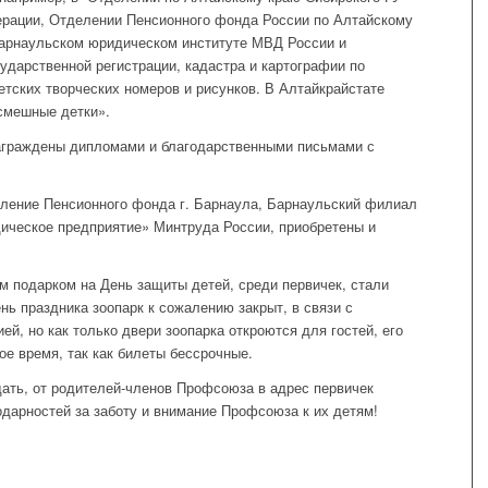
ерации, Отделении Пенсионного фонда России по Алтайскому
Барнаульском юридическом институте МВД России и
дарственной регистрации, кадастра и картографии по
тских творческих номеров и рисунков. В Алтайкрайстате
смешные детки».
награждены дипломами и благодарственными письмами с
авление Пенсионного фонда г. Барнаула, Барнаульский филиал
ическое предприятие» Минтруда России, приобретены и
м подарком на День защиты детей, среди первичек, стали
нь праздника зоопарк к сожалению закрыт, в связи с
й, но как только двери зоопарка откроются для гостей, его
ое время, так как билеты бессрочные.
дать, от родителей-членов Профсоюза в адрес первичек
одарностей за заботу и внимание Профсоюза к их детям!