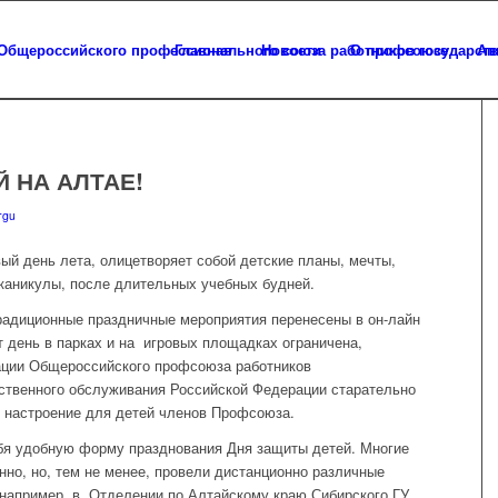
Главная
Новости
О профсоюзе
Ап
 НА АЛТАЕ!
rgu
ый день лета, олицетворяет собой детские планы, мечты,
каникулы, после длительных учебных будней.
 традиционные праздничные мероприятия перенесены в он-лайн
т день в парках и на игровых площадках ограничена,
зации Общероссийского профсоюза работников
ственного обслуживания Российской Федерации старательно
 настроение для детей членов Профсоюза.
бя удобную форму празднования Дня защиты детей. Многие
нно, но, тем не менее, провели дистанционно различные
, например, в Отделении по Алтайскому краю Сибирского ГУ