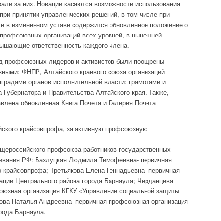
али за них. Новации касаются возможности использования
при принятии управленческих решений, в том числе при
же в измененном уставе содержится обновленное положение о
 профсоюзных организаций всех уровней, в нынешней
вышающие ответственность каждого члена.
д профсоюзных лидеров и активистов были поощрены
зными: ФНПР, Алтайского краевого союза организаций
градами органов исполнительной власти: грамотами и
 Губернатора и Правительства Алтайского края. Также,
влена обновленная Книга Почета и Галерея Почета
айского крайсовпрофа, за активную профсоюзную
щероссийского профсоюза работников государственных
ивания РФ: Базлуцкая Людмила Тимофеевна- первичная
 крайсовпрофа; Третьякова Елена Геннадьевна- первичная
ации Центрального района города Барнаула; Черданцева
оюзная организация КГКУ «Управление социальной защиты
жова Наталья Андреевна- первичная профсоюзная организация
рода Барнаула.