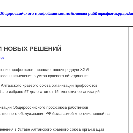
Главная
Новости
О профсоюзе
Ап
И НОВЫХ РЕШЕНИЙ
rgu
инение профсоюзов провело внеочередную ХХVI
несены изменения в устав краевого объединения.
Алтайского краевого союза организаций профсоюзов,
ыло избрано 57 делегатов от 15 членских организаций
изации Общероссийского профсоюза работников
ственного обслуживания РФ была самой многочисленной на
енения в Уставе Алтайского краевого союза организаций