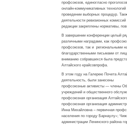
профсоюзов, единогласно проголосов
онлайн-коммуникативных технологий 
проведении выборных процедур. Так
деятельности ревизионных комиссий
редакции закреплены нормативы, по
В завершении конференции целый ря
различными наградами, как профсою
профсоюзов, так и региональными на
благодарственными письмами от лица
вниманию собравшихся была предста
Алтайского крайсовпрофа.
В этом году на Галерею Почета Алт
деятельность, были занесены
профсоюзные активисты — члены Об
учреждений и общественного обслуж
профсоюзная организация Алтайского
профсоюзная организация администр
Инна Михайловна – первичная профс
населения по городу Барнаулу»; Чи
администрации Ленинского района го