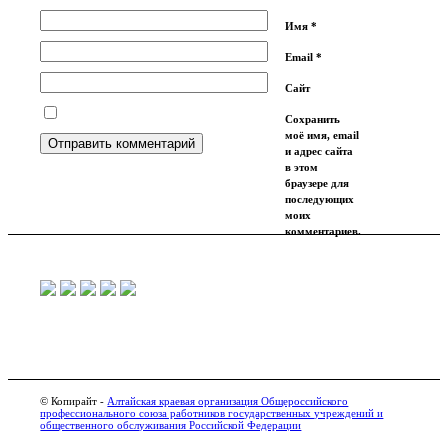
Имя
*
Email
*
Сайт
Сохранить
моё имя, email
и адрес сайта
в этом
браузере для
последующих
моих
комментариев.
© Копирайт -
Алтайская краевая организация Общероссийского
профессионального союза работников государственных учреждений и
общественного обслуживания Российской Федерации