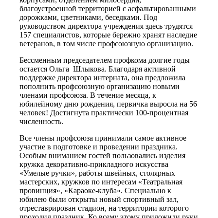
благоустроенной территорией с асфальтированными
дорожками, цветниками, беседками. Под
руководством директора учреждения здесь трудятся
157 специалистов, которые бережно хранят наследие
ветеранов, в том числе профсоюзную организацию.
Бессменным председателем профкома долгие годы
остается Ольга Шлыкова. Благодаря активной
поддержке директора интерната, она предложила
пополнить профсоюзную организацию новыми
членами профсоюза. В течение месяца, к
юбилейному дню рождения, первичка выросла на 56
человек! Достигнута практически 100-процентная
численность.
Все члены профсоюза принимали самое активное
участие в подготовке и проведении праздника.
Особым вниманием гостей пользовались изделия
кружка декоративно-прикладного искусства
«Умелые ручки», работы швейных, столярных
мастерских, кружков по интересам «Театральная
провинция», «Караоке-клуба». Специально к
юбилею были открыты новый спортивный зал,
отреставрирован стадион, на территории которого
проходил праздник. Ко всему этому приложили руки