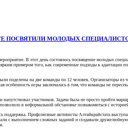
ТАТЕ ПОСВЯТИЛИ МОЛОДЫХ СПЕЦИАЛИСТ
мероприятие. В этот день состоялось посвящение молодых специ
 ярким примером того, как современные подходы к адаптации по
ыли поделены на две команды по 12 человек. Организаторы из 
я особенность игры заключалась в том, что команды не пересек
и напутствовал участников. Задача была не просто пройти маршр
о позволило в неформальной обстановке познакомиться с историе
сь поддержка. Профсоюзные активисты Алтайкрайстата выступа
али с выполнением сложных заданий и создавали дружелюбную 
и.