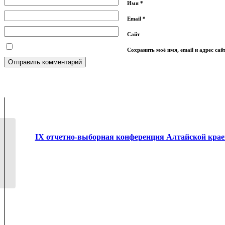
Имя
*
Email
*
Сайт
Сохранить моё имя, email и адрес са
ПРОФСОЮЗ –
IX отчетно-выборная конференция Алтайской крае
НАДЁЖНЫЙ
ЗАЩИТНИК В
ВОПРОСАХ ОХРАНЫ...