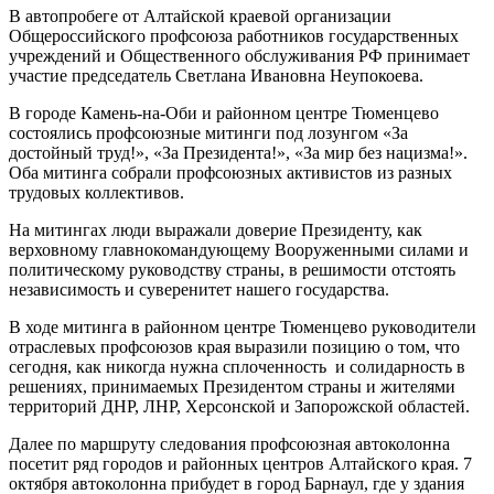
В автопробеге от Алтайской краевой организации
Общероссийского профсоюза работников государственных
учреждений и Общественного обслуживания РФ принимает
участие председатель Светлана Ивановна Неупокоева.
В городе Камень-на-Оби и районном центре Тюменцево
состоялись профсоюзные митинги под лозунгом «За
достойный труд!», «За Президента!», «За мир без нацизма!».
Оба митинга собрали профсоюзных активистов из разных
трудовых коллективов.
На митингах люди выражали доверие Президенту, как
верховному главнокомандующему Вооруженными силами и
политическому руководству страны, в решимости отстоять
независимость и суверенитет нашего государства.
В ходе митинга в районном центре Тюменцево руководители
отраслевых профсоюзов края выразили позицию о том, что
сегодня, как никогда нужна сплоченность и солидарность в
решениях, принимаемых Президентом страны и жителями
территорий ДНР, ЛНР, Херсонской и Запорожской областей.
Далее по маршруту следования профсоюзная автоколонна
посетит ряд городов и районных центров Алтайского края. 7
октября автоколонна прибудет в город Барнаул, где у здания