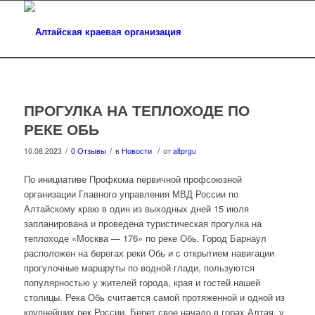
ПРОГУЛКА НА ТЕПЛОХОДЕ ПО
РЕКЕ ОБЬ
/
/
/
10.08.2023
0 Отзывы
в
Новости
от
altprgu
По инициативе Профкома первичной профсоюзной
организации Главного управления МВД России по
Алтайскому краю в один из выходных дней 15 июля
запланирована и проведена туристическая прогулка на
теплоходе «Москва — 176» по реке Обь. Город Барнаул
расположен на берегах реки Обь и с открытием навигации
прогулочные маршруты по водной глади, пользуются
популярностью у жителей города, края и гостей нашей
столицы. Река Обь считается самой протяженной и одной из
крупнейших рек России. Берет свое начало в горах Алтая, у