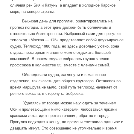
слияния рек Бия и Катунь, а впадает в холодное Карское
море, на севере страны.
Выбирая день для прогулки, ориентировались на
прогноз погоды, а этот день должен быть солнечным и
относительно безветренным. Выбранный нами для прогулки
теплоход «Москва — 176» представляет собой двухъярусное
судно. Теплоход 1986 года, но здесь довольно уютно, зона
отдыха просторная и вполне можно отдыхать большой
компанией. В нашем случае собралась группа членов
профсоюза в количестве 35, вместе с членами семей.
Обследовали судно, заглянули и в машинное
отделение, так сказать для общего кругозора. Остановок во
время маршрута не было, свой путь теплоход начинает от
речного вокзала, в сторону с. Бобровка.
Удаляясь от города можно наблюдать за течением
Оби и пролетающими мимо катерами, любоваться яркими
красками лета, идет против течения, обратно в город.
Прогулка подходит к концу, по времени составила один час и
двадцать минут. Это совершенно не утомительно и время