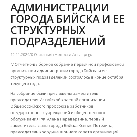
АДМИНИСТРАЦИИ
ГОРОДА БИЙСКА И ЕЕ
СТРУКТУРНЫХ
ПОДРАЗДЕЛЕНИЙ
12.11.2024
/
0 Отзывы
/
в
Новости
/
от
altprgu
V Отчетно-выборное собрание первичной профсоюзной
организации администрации города Бийска и ее
структурных подразделений состоялось в конце октября
текущего года.
На собрание были приглашены заместитель
председателя Алтайской краевой организации
Общероссийского профсоюза работников
государственных учреждений и общественного
обслуживания РФ Алёна Переверзина, первый
заместитель главы города Бийска Ксения Потехина,
председатель координационного совета организаций