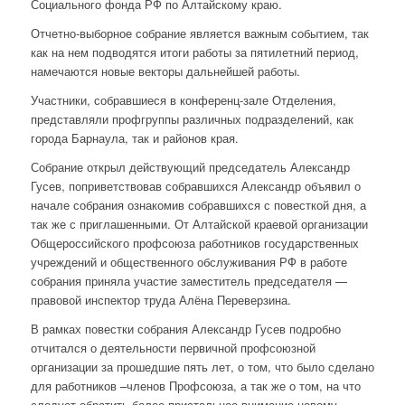
Социального фонда РФ по Алтайскому краю.
Отчетно-выборное собрание является важным событием, так
как на нем подводятся итоги работы за пятилетний период,
намечаются новые векторы дальнейшей работы.
Участники, собравшиеся в конференц-зале Отделения,
представляли профгруппы различных подразделений, как
города Барнаула, так и районов края.
Собрание открыл действующий председатель Александр
Гусев, поприветствовав собравшихся Александр объявил о
начале собрания ознакомив собравшихся с повесткой дня, а
так же с приглашенными. От Алтайской краевой организации
Общероссийского профсоюза работников государственных
учреждений и общественного обслуживания РФ в работе
собрания приняла участие заместитель председателя —
правовой инспектор труда Алёна Переверзина.
В рамках повестки собрания Александр Гусев подробно
отчитался о деятельности первичной профсоюзной
организации за прошедшие пять лет, о том, что было сделано
для работников –членов Профсоюза, а так же о том, на что
следует обратить более пристальное внимание новому