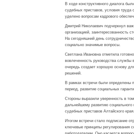
В ходе конструктивного диалога бы
судебных приставов, условия труда 
уделено вопросам кадрового обеспеч
Дмитрий Николаевич подчеркнул важ
организацией, заинтересованность с
На сегодняшний день сотрудничеств
социально значимые вопросы.
Светлана Ивановна отметила готовно
вовлеченность руководства службы в
очередь создает хорошую основу для
решений.
В рамках встречи были определены 
период, развитие социальных гарант
Стороны выразили уверенность в том
дальнейшему развитию социального 
судебных приставов Алтайского края
Итогом встречи стало подписание от
ключевые принципы регулирования с
работодателем. Оно касается вопрос