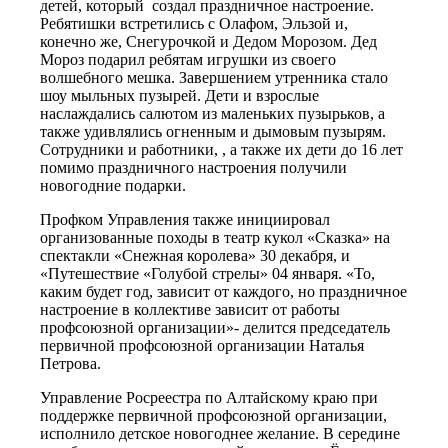
детей, который создал праздничное настроение.
Ребятишки встретились с Олафом, Эльзой и,
конечно же, Снегурочкой и Дедом Морозом. Дед
Мороз подарил ребятам игрушки из своего
волшебного мешка. Завершением утренника стало
шоу мыльных пузырей. Дети и взрослые
наслаждались салютом из маленьких пузырьков, а
также удивлялись огненным и дымовым пузырям.
Сотрудники и работники, , а также их дети до 16 лет
помимо праздничного настроения получили
новогодние подарки.
Профком Управления также инициировал
организованные походы в театр кукол «Сказка» на
спектакли «Снежная королева» 30 декабря, и
«Путешествие «Голубой стрелы» 04 января. «То,
каким будет год, зависит от каждого, но праздничное
настроение в коллективе зависит от работы
профсоюзной организации»- делится председатель
первичной профсоюзной организации Наталья
Петрова.
Управление Росреестра по Алтайскому краю при
поддержке первичной профсоюзной организации,
исполнило детское новогоднее желание. В середине