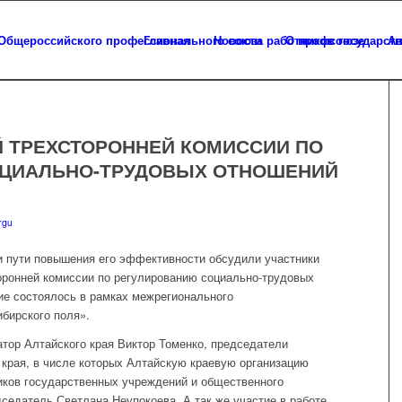
Главная
Новости
О профсоюзе
Ап
Й ТРЕХСТОРОННЕЙ КОМИССИИ ПО
ОЦИАЛЬНО-ТРУДОВЫХ ОТНОШЕНИЙ
rgu
и пути повышения его эффективности обсудили участники
оронней комиссии по регулированию социально-трудовых
ие состоялось в рамках межрегионального
бирского поля».
атор Алтайского края Виктор Томенко, председатели
края, в числе которых Алтайскую краевую организацию
ков государственных учреждений и общественного
едатель Светлана Неупокоева. А так же участие в работе