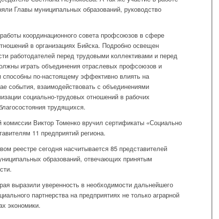
няли Главы муниципальных образований, руководство
 работы координационного совета профсоюзов в сфере
тношений в организациях Бийска. Подробно освещен
сти работодателей перед трудовыми коллективами и перед
олжны играть объединения отраслевых профсоюзов и
и способны по-настоящему эффективно влиять на
ае события, взаимодействовать с объединениями
мизации социально-трудовых отношений в рабочих
 благосостояния трудящихся.
й комиссии Виктор Томенко вручил сертификаты «Социально
авителям 11 предприятий региона.
евом реестре сегодня насчитывается 85 представителей
муниципальных образований, отвечающих принятым
сти.
края выразили уверенность в необходимости дальнейшего
циального партнерства на предприятиях не только аграрной
ах экономики.