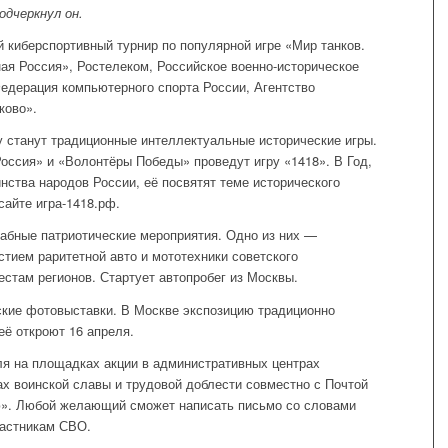
дчеркнул он.
й киберспортивный турнир по популярной игре «Мир танков.
ая Россия», Ростелеком, Российское военно-историческое
Федерация компьютерного спорта России, Агентство
ково».
у станут традиционные интеллектуальные исторические игры.
Россия» и «Волонтёры Победы» проведут игру «1418». В Год,
ства народов России, её посвятят теме исторического
сайте игра-1418.рф.
абные патриотические мероприятия. Одно из них —
стием раритетной авто и мототехники советского
естам регионов. Стартует автопробег из Москвы.
ские фотовыставки. В Москве экспозицию традиционно
её откроют 16 апреля.
ля на площадках акции в административных центрах
ах воинской славы и трудовой доблести совместно с Почтой
ю». Любой желающий сможет написать письмо со словами
астникам СВО.