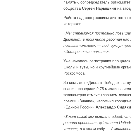
память», сопредседатель оргкомитет
общества
Сергей Нарышкин
на засе
Работа над содержанием диктанта т
историков.
«Мы стремимся постоянно повышать
Диктант, в том числе работая над 
познавательнее», — подчеркнул пр
«Историческая память».
Уже началась регистрация площадок.
школы и вузы, но и крупнейшие орга
Роскосмоса.
За семь лет «Диктант Победы» шагну
знания проверили 2,75 миллиона чело
закономерно отмечен званием лучшег
премии «Знание», напомнил координа
«Единой России»
Александр Сидяк
«8 лет назад мы вышли с идеей, чт
решили проводить «Диктант Победы»
человек, а в этом году — 2 миллио