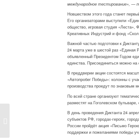
международное тестирование», — по
Новшеством этого года станет первы
Его организаторами выступили «Един
общество, игровая студия «Леста», 
Креативных Индустрий и фонд «Скол
Важной частью подготовки к Диктант
24 марта уже в шестой раз «Единая 
объявленный Президентом Годом един
единства. Присоединиться можно на 
В преддверии акции состоятся масшт
«Автопробег Победы»: колонны с уча
производства проедут по знаковым м
По всей стране организуют тематиче
разместят на Гоголевском бульваре, 
В день проведения Диктанта 24 апре
ЛИЧНЫЙ БРЕНД
субъектов РФ, городах-героях, город
ПРОФСОЮЗНОГО
России пройдёт акция «Письмо Геро
ЛИДЕРА ОБСУДИЛИ...
поддержки и пожеланиями победы уч