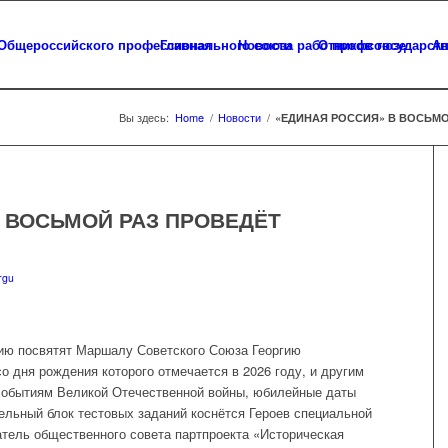
Главная
Новости
О профсоюзе
Ап
Вы здесь:
Home
/
Новости
/
«ЕДИНАЯ РОССИЯ» В ВОСЬМО
 ВОСЬМОЙ РАЗ ПРОВЕДЁТ
rgu
ю посвятят Маршалу Советского Союза Георгию
о дня рождения которого отмечается в 2026 году, и другим
 событиям Великой Отечественной войны, юбилейные даты
дельный блок тестовых заданий коснётся Героев специальной
тель общественного совета партпроекта «Историческая