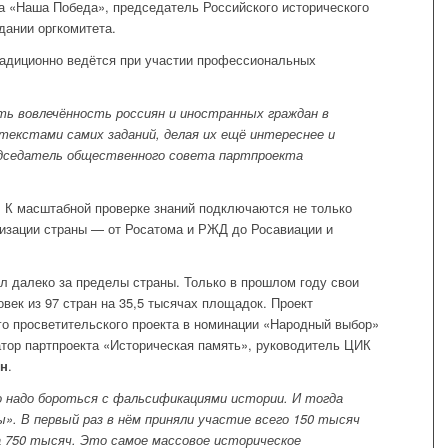
а «Наша Победа», председатель Российского исторического
дании оргкомитета.
радиционно ведётся при участии профессиональных
 вовлечённость россиян и иностранных граждан в
текстами самих заданий, делая их ещё интереснее и
едседатель общественного совета партпроекта
 К масштабной проверке знаний подключаются не только
низации страны — от Росатома и РЖД до Росавиации и
л далеко за пределы страны. Только в прошлом году свои
век из 97 стран на 35,5 тысячах площадок. Проект
о просветительского проекта в номинации «Народный выбор»
тор партпроекта «Историческая память», руководитель ЦИК
ин
.
о надо бороться с фальсификациями истории. И тогда
. В первый раз в нём приняли участие всего 150 тысяч
на 750 тысяч. Это самое массовое историческое