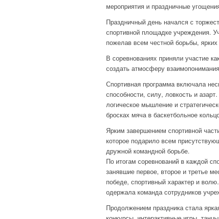
мероприятия и праздничные угощени
Праздничный день начался с торжест
спортивной площадке учреждения. Уч
пожелав всем честной борьбы, ярких 
В соревнованиях приняли участие ка
создать атмосферу взаимопонимания,
Спортивная программа включала неск
способности, силу, ловкость и азарт
логическое мышление и стратегическо
бросках мяча в баскетбольное кольцо
Ярким завершением спортивной части
которое подарило всем присутствую
дружной командной борьбе.
По итогам соревнований в каждой сп
занявшие первое, второе и третье ме
победе, спортивный характер и волю
одержала команда сотрудников учре
Продолжением праздника стала ярка
конкурсы, интерактивные игры, танц