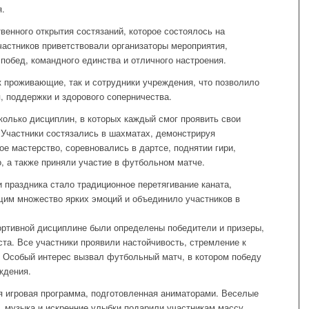
я.
венного открытия состязаний, которое состоялось на
астников приветствовали организаторы мероприятия,
побед, командного единства и отличного настроения.
к проживающие, так и сотрудники учреждения, что позволило
 поддержки и здорового соперничества.
олько дисциплин, в которых каждый смог проявить свои
. Участники состязались в шахматах, демонстрируя
е мастерство, соревновались в дартсе, поднятии гири,
, а также приняли участие в футбольном матче.
 праздника стало традиционное перетягивание каната,
щим множество ярких эмоций и объединило участников в
ортивной дисциплине были определены победители и призеры,
ста. Все участники проявили настойчивость, стремление к
. Особый интерес вызвал футбольный матч, в котором победу
ждения.
я игровая программа, подготовленная аниматорами. Веселые
ы, музыка и искренние улыбки подарили участникам массу