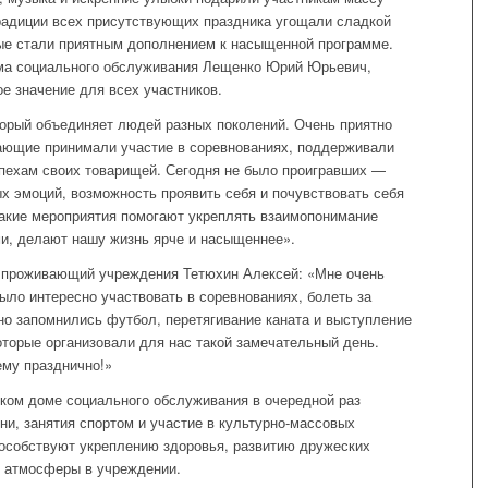
радиции всех присутствующих праздника угощали сладкой
рые стали приятным дополнением к насыщенной программе.
ома социального обслуживания Лещенко Юрий Юрьевич,
е значение для всех участников.
орый объединяет людей разных поколений. Очень приятно
вающие принимали участие в соревнованиях, поддерживали
спехам своих товарищей. Сегодня не было проигравших —
 эмоций, возможность проявить себя и почувствовать себя
акие мероприятия помогают укреплять взаимопонимание
, делают нашу жизнь ярче и насыщеннее».
 проживающий учреждения Тетюхин Алексей: «Мне очень
ыло интересно участвовать в соревнованиях, болеть за
но запомнились футбол, перетягивание каната и выступление
оторые организовали для нас такой замечательный день.
ему празднично!»
ком доме социального обслуживания в очередной раз
ни, занятия спортом и участие в культурно-массовых
особствуют укреплению здоровья, развитию дружеских
й атмосферы в учреждении.