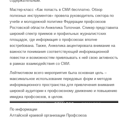
содержательным.
Мастер-класс «Как попасть в СМИ бесплатно. Обзор
полезных инструментов» провела руководитель сектора по
учебе и молодежной политике Федерации профсоюзов
Ростовской области Анжелика Толочная. Спикер представила
широкий спектр приемов и профильных журналистских
площадок, где информация о профсоюзах вполне
востребована. Также, Анжелика акцентировала внимание на
важности понимания соответствующей информационной
повестки и возможностям привязывать к ней свою активность
в рамках взаимодействия со СМИ.
Лейтмотивом всего мероприятия была основная цель –
максимальное использование передовых форм и методов
информационного пространства для привлечения внимания
широкой аудитории к профсоюзному движению и повышению
имиджа профсоюзов, в целом.
SONY DSC
SONY DSC
SONY DSC
SONY DSC
По информации
Алтайской краевой организации Профсоюза