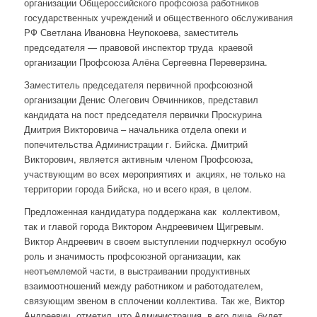
организации Общероссийского профсоюза работников
государственных учреждений и общественного обслуживания
РФ Светлана Ивановна Неупокоева, заместитель
председателя — правовой инспектор труда краевой
организации Профсоюза Алёна Сергеевна Переверзина.
Заместитель председателя первичной профсоюзной
организации Денис Олегович Овчинников, представил
кандидата на пост председателя первички Проскурина
Дмитрия Викторовича – начальника отдела опеки и
попечительства Администрации г. Бийска. Дмитрий
Викторович, является активным членом Профсоюза,
участвующим во всех мероприятиях и акциях, не только на
территории города Бийска, но и всего края, в целом.
Предложенная кандидатура поддержана как коллективом,
так и главой города Виктором Андреевичем Щигревым.
Виктор Андреевич в своем выступлении подчеркнул особую
роль и значимость профсоюзной организации, как
неотъемлемой части, в выстраивании продуктивных
взаимоотношений между работником и работодателем,
связующим звеном в сплочении коллектива. Так же, Виктор
Андреевич, отметил, что Администрация, в его лице, будет