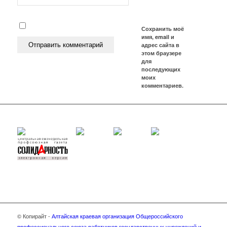
Сохранить моё
имя, email и
адрес сайта в
этом браузере
для
последующих
моих
комментариев.
© Копирайт -
Алтайская краевая организация Общероссийского
профессионального союза работников государственных учреждений и